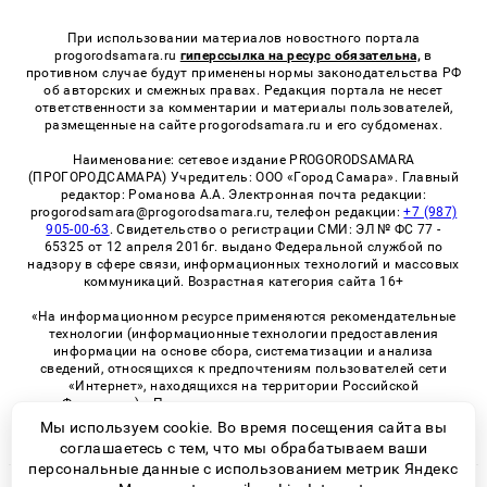
При использовании материалов новостного портала
progorodsamara.ru
гиперссылка на ресурс обязательна,
в
противном случае будут применены нормы законодательства РФ
об авторских и смежных правах. Редакция портала не несет
ответственности за комментарии и материалы пользователей,
размещенные на сайте progorodsamara.ru и его субдоменах.
Наименование: сетевое издание PROGORODSAMARA
(ПРОГОРОДСАМАРА) Учредитель: ООО «Город Самара». Главный
редактор: Романова А.А. Электронная почта редакции:
progorodsamara@progorodsamara.ru, телефон редакции:
+7 (987)
905-00-63
. Свидетельство о регистрации СМИ: ЭЛ № ФС 77 -
65325 от 12 апреля 2016г. выдано Федеральной службой по
надзору в сфере связи, информационных технологий и массовых
коммуникаций. Возрастная категория сайта 16+
«На информационном ресурсе применяются рекомендательные
технологии (информационные технологии предоставления
информации на основе сбора, систематизации и анализа
сведений, относящихся к предпочтениям пользователей сети
«Интернет», находящихся на территории Российской
Федерации)». Правила применения рекомендательных
технологий в виджетах рекламно-обменной сети
«СМИ2» (PDF)
Мы используем cookie. Во время посещения сайта вы
соглашаетесь с тем, что мы обрабатываем ваши
персональные данные с использованием метрик Яндекс