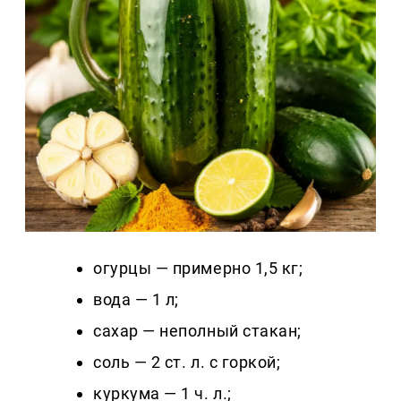
огурцы — примерно 1,5 кг;
вода — 1 л;
сахар — неполный стакан;
соль — 2 ст. л. с горкой;
куркума — 1 ч. л.;