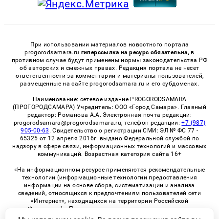
При использовании материалов новостного портала
progorodsamara.ru
гиперссылка на ресурс обязательна,
в
противном случае будут применены нормы законодательства РФ
об авторских и смежных правах. Редакция портала не несет
ответственности за комментарии и материалы пользователей,
размещенные на сайте progorodsamara.ru и его субдоменах.
Наименование: сетевое издание PROGORODSAMARA
(ПРОГОРОДСАМАРА) Учредитель: ООО «Город Самара». Главный
редактор: Романова А.А. Электронная почта редакции:
progorodsamara@progorodsamara.ru, телефон редакции:
+7 (987)
905-00-63
. Свидетельство о регистрации СМИ: ЭЛ № ФС 77 -
65325 от 12 апреля 2016г. выдано Федеральной службой по
надзору в сфере связи, информационных технологий и массовых
коммуникаций. Возрастная категория сайта 16+
«На информационном ресурсе применяются рекомендательные
технологии (информационные технологии предоставления
информации на основе сбора, систематизации и анализа
сведений, относящихся к предпочтениям пользователей сети
«Интернет», находящихся на территории Российской
Федерации)». Правила применения рекомендательных
технологий в виджетах рекламно-обменной сети
«СМИ2» (PDF)