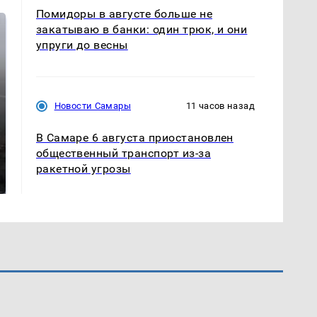
Помидоры в августе больше не
закатываю в банки: один трюк, и они
упруги до весны
Новости Самары
11 часов назад
В Самаре 6 августа приостановлен
общественный транспорт из-за
Таких событий не
В магазинах России
было с 1945: чего
ракетной угрозы
ажиотаж из-за этого
ждать всем нам?
продукта: что купить?