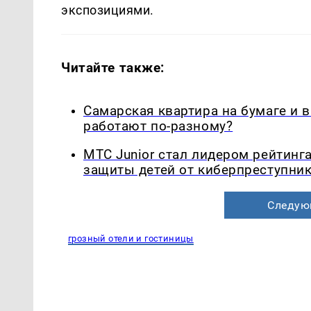
экспозициями.
Читайте также:
Самарская квартира на бумаге и 
работают по-разному?
МТС Junior стал лидером рейтинг
защиты детей от киберпреступни
Следую
грозный отели и гостиницы