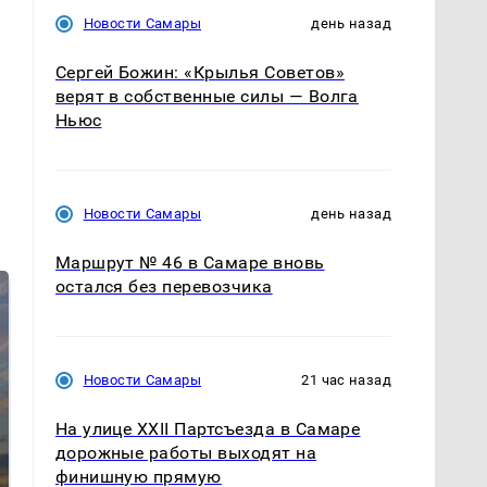
Новости Самары
день назад
Сергей Божин: «Крылья Советов»
верят в собственные силы — Волга
Ньюс
Новости Самары
день назад
Маршрут № 46 в Самаре вновь
остался без перевозчика
Новости Самары
21 час назад
На улице XXII Партсъезда в Самаре
дорожные работы выходят на
СМИ: В Химках на
финишную прямую
полицейскую