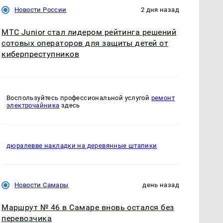
Новости России
2 дня назад
МТС Junior стал лидером рейтинга решений
сотовых операторов для защиты детей от
киберпреступников
Воспользуйтесь профессиональной услугой
ремонт
электрочайника
здесь
дюралевве накладки на деревянные штапики
Новости Самары
день назад
Маршрут № 46 в Самаре вновь остался без
перевозчика