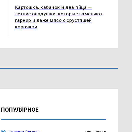
Картошка, кабачок и два яйца —
летние оладушки, которые заменяют
гарнир и даже мясо с хрустящей
корочкой
ПОПУЛЯРНОЕ
Новости Самары
день назад