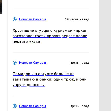
В магазинах России
машину напали и
ажиотаж из-за этого
подожгли.
продукта: что купить?
Новости Самары
19 часов назад
Хрустящие огурцы с куркумой - яркая
заготовка: гости просят рецепт после
первого укуса
Новости Самары
день назад
Помидоры в августе больше не
закатываю в банки: один трюк, и они
упруги до весны
Новости Самары
день назад