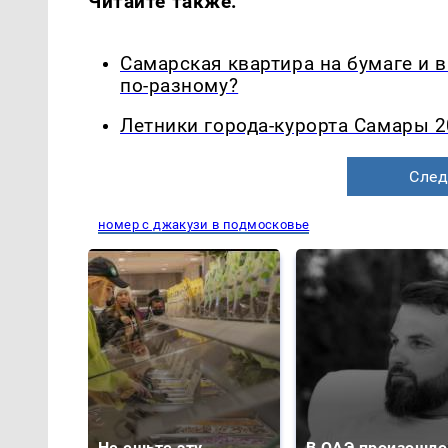
Читайте также:
Самарская квартира на бумаге и 
по-разному?
Летники города-курорта Самары 2
След
номер с джакузи в подмосковье
Не ешьте эту
В ОАЭ произошло