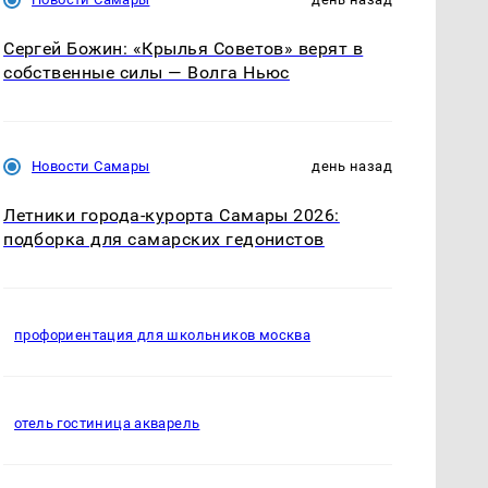
Сергей Божин: «Крылья Советов» верят в
собственные силы — Волга Ньюс
Новости Самары
день назад
Летники города-курорта Самары 2026:
подборка для самарских гедонистов
профориентация для школьников москва
отель гостиница акварель