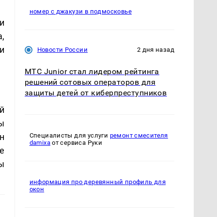
номер с джакузи в подмосковье
и
,
и
Новости России
2 дня назад
МТС Junior стал лидером рейтинга
решений сотовых операторов для
защиты детей от киберпреступников
й
ы
н
Специалисты для услуги
ремонт смесителя
damixa
от сервиса Руки
е
ы
информация про деревянный профиль для
окон