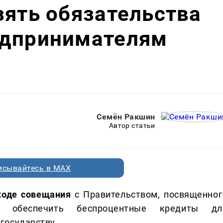
зять обязательства
едпринимателям
Семён Ракшин
Автор статьи
исывайтесь в MAX
ходе совещания
с Правительством, посвященног
ил обеспечить беспроцентные кредиты дл
государству.