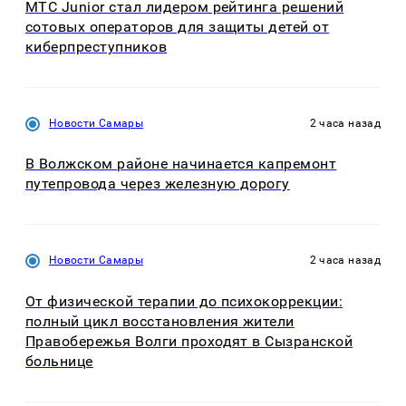
МТС Junior стал лидером рейтинга решений
сотовых операторов для защиты детей от
киберпреступников
Новости Самары
2 часа назад
В Волжском районе начинается капремонт
путепровода через железную дорогу
Новости Самары
2 часа назад
От физической терапии до психокоррекции:
полный цикл восстановления жители
Правобережья Волги проходят в Сызранской
больнице