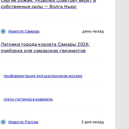
Сергей Божин: «Крылья Советов» верят в
собственные силы — Волга Ньюс
Новости Самары
день назад
Летники города-курорта Самары 2026:
подборка для самарских гедонистов
профориентация для школьников москва
отель гостиница акварель
Новости России
2 дня назад