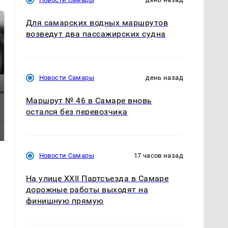
Для самарских водных маршрутов
возведут два пассажирских судна
Новости Самары
день назад
Маршрут № 46 в Самаре вновь
остался без перевозчика
Таких событий не
Все новости по
было с 1945: чего
падению вертолета на
ждать всем нам?
Кавказе: читать здесь
Новости Самары
17 часов назад
На улице XXII Партсъезда в Самаре
дорожные работы выходят на
финишную прямую