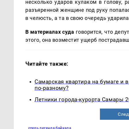
несколько ударов кулаком в голову, р
разъяренной женщине под руку попала
в челюсть, а та в свою очередь ударила
В материалах суда
говорится, что депу
этого, она возместит ущерб пострадав
Читайте также:
Самарская квартира на бумаге и 
по-разному?
Летники города-курорта Самары 2
След
отель легенда байкала