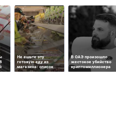
ы
Не ешьте эту
В ОАЭ произошло
8
готовую еду из
жестокое убийство
й
магазина: список
криптомиллионера