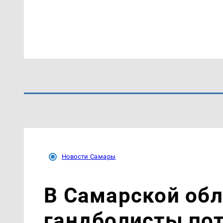
Новости Самары
В Самарской об
гандболисты пот