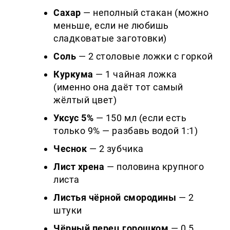
Сахар
— неполный стакан (можно
меньше, если не любишь
сладковатые заготовки)
Соль
— 2 столовые ложки с горкой
Куркума
— 1 чайная ложка
(именно она даёт тот самый
жёлтый цвет)
Уксус 5%
— 150 мл (если есть
только 9% — разбавь водой 1:1)
Чеснок
— 2 зубчика
Лист хрена
— половина крупного
листа
Листья чёрной смородины
— 2
штуки
Чёрный перец горошком
— 0,5