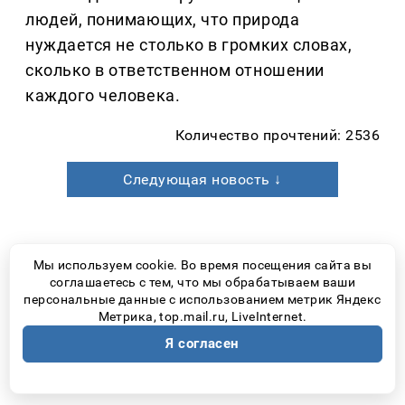
людей, понимающих, что природа
нуждается не столько в громких словах,
сколько в ответственном отношении
каждого человека.
Количество прочтений: 2536
Следующая новость ↓
Новости Самары
день назад
Мы используем cookie. Во время посещения сайта вы
соглашаетесь с тем, что мы обрабатываем ваши
Маршрут № 46 в Самаре
персональные данные с использованием метрик Яндекс
Метрика, top.mail.ru, LiveInternet.
вновь остался без
Я согласен
перевозчика