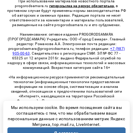
При использовании материалов новостного портала
progorodsamara.ru
гиперссылка на ресурс обязательна,
в
противном случае будут применены нормы законодательства РФ
об авторских и смежных правах. Редакция портала не несет
ответственности за комментарии и материалы пользователей,
размещенные на сайте progorodsamara.ru и его субдоменах.
Наименование: сетевое издание PROGORODSAMARA
(ПРОГОРОДСАМАРА) Учредитель: ООО «Город Самара». Главный
редактор: Романова А.А. Электронная почта редакции:
progorodsamara@progorodsamara.ru, телефон редакции:
+7 (987)
905-00-63
. Свидетельство о регистрации СМИ: ЭЛ № ФС 77 -
65325 от 12 апреля 2016г. выдано Федеральной службой по
надзору в сфере связи, информационных технологий и массовых
коммуникаций. Возрастная категория сайта 16+
«На информационном ресурсе применяются рекомендательные
технологии (информационные технологии предоставления
информации на основе сбора, систематизации и анализа
сведений, относящихся к предпочтениям пользователей сети
«Интернет», находящихся на территории Российской
Федерации)». Правила применения рекомендательных
технологий в виджетах рекламно-обменной сети
«СМИ2» (PDF)
Мы используем cookie. Во время посещения сайта вы
соглашаетесь с тем, что мы обрабатываем ваши
персональные данные с использованием метрик Яндекс
Метрика, top.mail.ru, LiveInternet.
© 2026 «ProGorodSamara» | Все права защищены
Возрастная категория сайта 16+