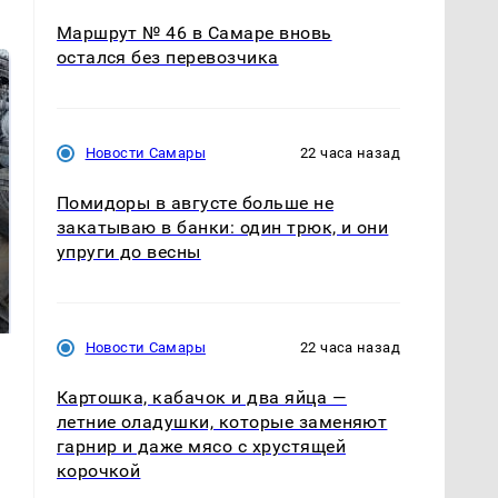
Маршрут № 46 в Самаре вновь
остался без перевозчика
Новости Самары
22 часа назад
Помидоры в августе больше не
закатываю в банки: один трюк, и они
упруги до весны
Не ешьте эту
В ОАЭ произошло
готовую еду из
жестокое убийство
магазина: список
криптомиллионера
Новости Самары
22 часа назад
Картошка, кабачок и два яйца —
летние оладушки, которые заменяют
гарнир и даже мясо с хрустящей
корочкой