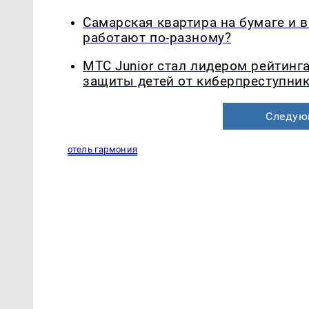
Самарская квартира на бумаге и 
работают по-разному?
МТС Junior стал лидером рейтинг
защиты детей от киберпреступни
Следую
отель гармония