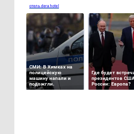
отель dera hotel
СМИ: В Химках на
полицейскую
Где будет встреч
машину напали и
президентов США
подожгли.
России: Европа?