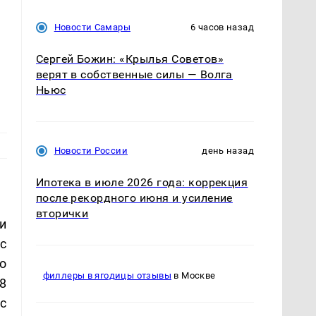
Новости Самары
6 часов назад
Сергей Божин: «Крылья Советов»
верят в собственные силы — Волга
Ньюс
Новости России
день назад
Ипотека в июле 2026 года: коррекция
после рекордного июня и усиление
вторички
и
с
о
филлеры в ягодицы отзывы
в Москве
8
с