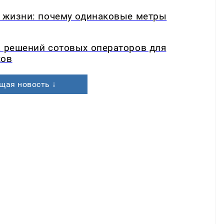
в жизни: почему одинаковые метры
а решений сотовых операторов для
ков
щая новость ↓