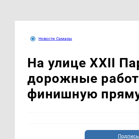
Новости Самары
На улице XXII П
дорожные работ
финишную прям
Подписы