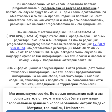
При использовании материалов новостного портала
progorodsamara.ru
гиперссылка на ресурс обязательна,
в
противном случае будут применены нормы законодательства РФ
об авторских и смежных правах. Редакция портала не несет
ответственности за комментарии и материалы пользователей,
размещенные на сайте progorodsamara.ru и его субдоменах.
Наименование: сетевое издание PROGORODSAMARA
(ПРОГОРОДСАМАРА) Учредитель: ООО «Город Самара». Главный
редактор: Романова А.А. Электронная почта редакции:
progorodsamara@progorodsamara.ru, телефон редакции:
+7 (987)
905-00-63
. Свидетельство о регистрации СМИ: ЭЛ № ФС 77 -
65325 от 12 апреля 2016г. выдано Федеральной службой по
надзору в сфере связи, информационных технологий и массовых
коммуникаций. Возрастная категория сайта 16+
«На информационном ресурсе применяются рекомендательные
технологии (информационные технологии предоставления
информации на основе сбора, систематизации и анализа
сведений, относящихся к предпочтениям пользователей сети
«Интернет», находящихся на территории Российской
Федерации)». Правила применения рекомендательных
технологий в виджетах рекламно-обменной сети
«СМИ2» (PDF)
Мы используем cookie. Во время посещения сайта вы
соглашаетесь с тем, что мы обрабатываем ваши
персональные данные с использованием метрик Яндекс
Метрика, top.mail.ru, LiveInternet.
© 2026 «ProGorodSamara» | Все права защищены