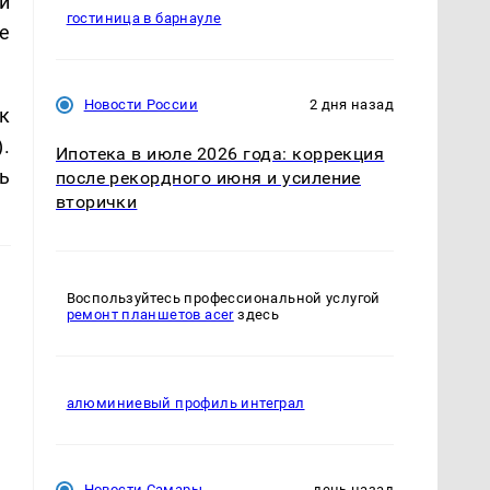
й
гостиница в барнауле
е
Новости России
2 дня назад
к
.
Ипотека в июле 2026 года: коррекция
ь
после рекордного июня и усиление
вторички
Воспользуйтесь профессиональной услугой
ремонт планшетов acer
здесь
алюминиевый профиль интеграл
Новости Самары
день назад