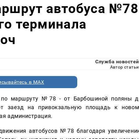
аршрут автобуса №78
го терминала
моч
Служба новостей
Автор статьи
исывайтесь в MAX
е
по маршруту №78 - от Барбошиной поляны д
ют заезд на привокзальную площадь к новом
ая администрация.
движения автобусов №78 благодаря увеличени