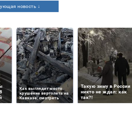
ующая новость ↓
ы
Такую зиму в России
Как выглядит место
8
никто не ждал: как
крушение вертолета на
й
так?!
Кавказе: смотреть