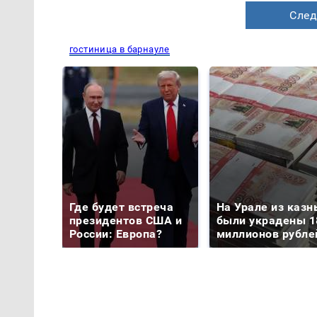
След
гостиница в барнауле
Где будет встреча
На Урале из казн
президентов США и
были украдены 1
России: Европа?
миллионов рубле