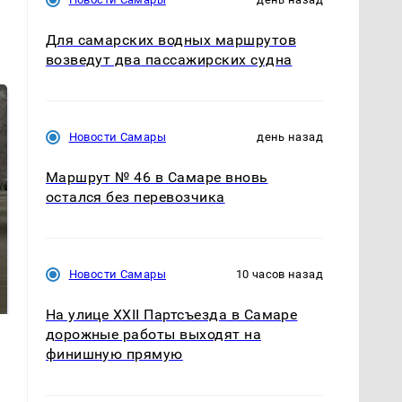
Для самарских водных маршрутов
возведут два пассажирских судна
Новости Самары
день назад
Маршрут № 46 в Самаре вновь
остался без перевозчика
Не ешьте эту
В ОАЭ произошло
Новости Самары
10 часов назад
готовую еду из
жестокое убийство
магазина: список
криптомиллионера
На улице XXII Партсъезда в Самаре
дорожные работы выходят на
финишную прямую