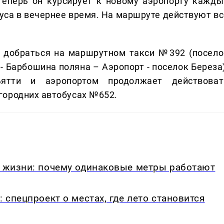
Теперь он курсирует к новому аэропорту кажды
буса в вечернее время. На маршруте действуют вс
 добраться на маршрутном такси №392 (посело
- Барбошина поляна – Аэропорт - поселок Береза)
ятти и аэропортом продолжает действоват
городних автобусах №652.
в жизни: почему одинаковые метры работают
: спецпроект о местах, где лето становится