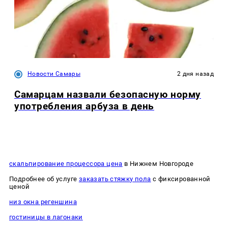
Новости Самары
2 дня назад
Самарцам назвали безопасную норму
употребления арбуза в день
скальпирование процессора цена
в Нижнем Новгороде
Подробнее об услуге
заказать стяжку пола
с фиксированной
ценой
низ окна регеншина
гостиницы в лагонаки