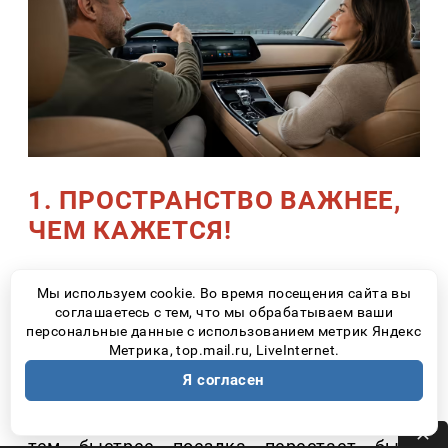
1. ПРОСТРАНСТВО ВАЖНЕЕ,
ЧЕМ КАЖЕТСЯ!
Перед поездкой часто кажется, что вещей
Мы используем cookie. Во время посещения сайта вы
немного. Но затем появляются чемоданы,
соглашаетесь с тем, что мы обрабатываем ваши
персональные данные с использованием метрик Яндекс
рюкзаки, детская коляска, походный
Метрика, top.mail.ru, LiveInternet.
инвентарь, пледы, игрушки, а иногда еще и
Я согласен
велосипед или сапборд. Чем больше
багажа приходится размещать в салоне,
тем быстрее поездка перестает быть