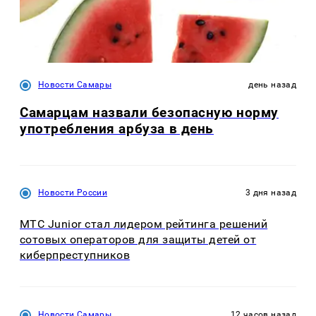
Новости Самары
день назад
Самарцам назвали безопасную норму
употребления арбуза в день
Новости России
3 дня назад
МТС Junior стал лидером рейтинга решений
сотовых операторов для защиты детей от
киберпреступников
Новости Самары
12 часов назад