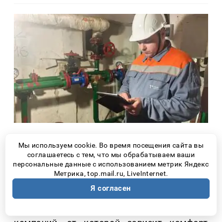
До начала нового отопительного сезона
Мы используем cookie. Во время посещения сайта вы
остается все меньше времени. Поэтому во
соглашаетесь с тем, что мы обрабатываем ваши
персональные данные с использованием метрик Яндекс
всех городах Самарской области уже идет
Метрика, top.mail.ru, LiveInternet.
подготовка жилого фонда и коммунальной
Я согласен
инфраструктуры к зиме. Это совместная
работа энергетиков и управляющих