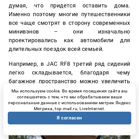
думая, что придется оставить дома.
Именно поэтому многие путешественники
все чаще смотрят в сторону современных
минивэнов – они изначально
проектировались как автомобили для
длительных поездок всей семьей.
Например, в JAC RF8 третий ряд сидений
легко складывается, благодаря чему
багажное пространство можно увеличить
под конкретную поездку. Это позволяет
Мы используем cookie. Во время посещения сайта вы
соглашаетесь с тем, что мы обрабатываем ваши
без труда разместить чемоданы,
персональные данные с использованием метрик Яндекс
спортивный инвентарь или туристическое
Метрика, top.mail.ru, LiveInternet.
снаряжение.
Я согласен