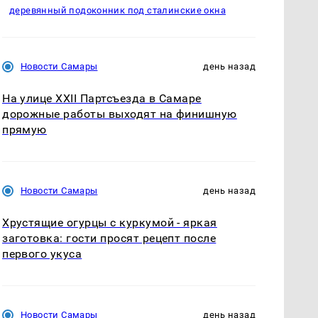
деревянный подоконник под сталинские окна
Новости Самары
день назад
На улице XXII Партсъезда в Самаре
дорожные работы выходят на финишную
прямую
Новости Самары
день назад
Хрустящие огурцы с куркумой - яркая
заготовка: гости просят рецепт после
первого укуса
Новости Самары
день назад