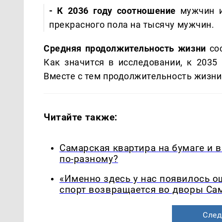
- К 2036 году соотношение
мужчин и
прекрасного пола на тысячу мужчин.
Средняя продолжительность жизни
сос
Как значится в исследовании, к 2035
Вместе с тем продолжительность жизни
Читайте также:
Самарская квартира на бумаге и 
по-разному?
«Именно здесь у нас появилось 
спорт возвращается во дворы Са
След