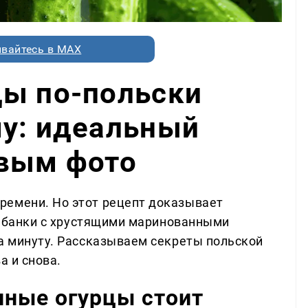
вайтесь в MAX
цы по-польски
му: идеальный
овым фото
ремени. Но этот рецепт доказывает
вы банки с хрустящими маринованными
за минуту. Рассказываем секреты польской
а и снова.
нные огурцы стоит