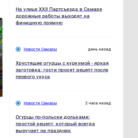
На улице XXII Партсъезда в Самаре
дорожные работы выходят на
финишную прямую
Новости Самары
день назад
Хрустящие огурцы с куркумой - яркая
заготовка: гости просят рецепт после
СМИ: В Химках на
первого укуса
полицейскую
Где будет встреча
машину напали и
президентов США и
подожгли.
России: Европа?
Новости Самары
2 часа назад
Огурцы по‑польски дольками:
простой рецепт, который всегда
выручает на праздник