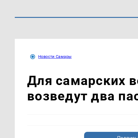
Новости Самары
Для самарских 
возведут два па
Подписы