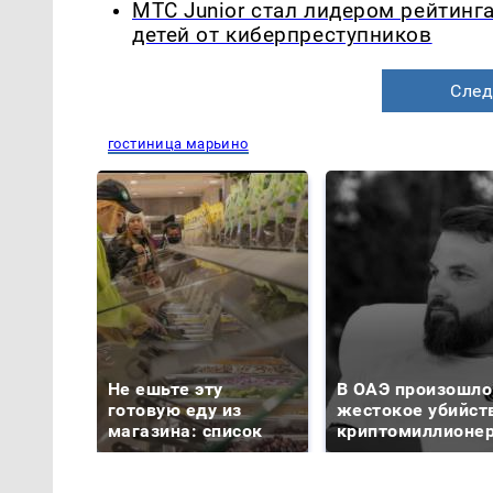
МТС Junior стал лидером рейтинг
детей от киберпреступников
След
гостиница марьино
Не ешьте эту
В ОАЭ произошло
готовую еду из
жестокое убийст
магазина: список
криптомиллионе