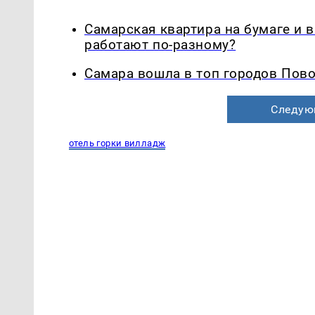
Самарская квартира на бумаге и 
работают по-разному?
Самара вошла в топ городов Пово
Следую
отель горки вилладж