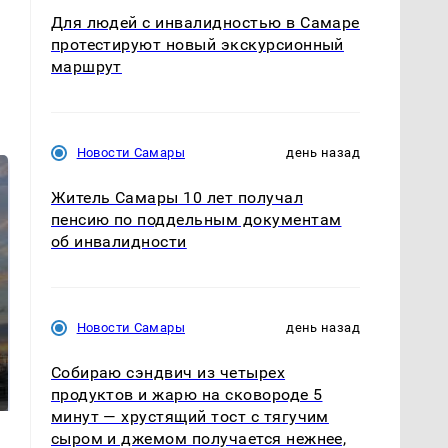
Для людей с инвалидностью в Самаре
протестируют новый экскурсионный
маршрут
Новости Самары
день назад
Житель Самары 10 лет получал
пенсию по поддельным документам
об инвалидности
Новости Самары
день назад
СМИ: В Химках на
полицейскую
В магазинах России
машину напали и
Собираю сэндвич из четырех
ажиотаж из-за этого
подожгли.
продукта: что купить?
продуктов и жарю на сковороде 5
минут — хрустящий тост с тягучим
сыром и джемом получается нежнее,