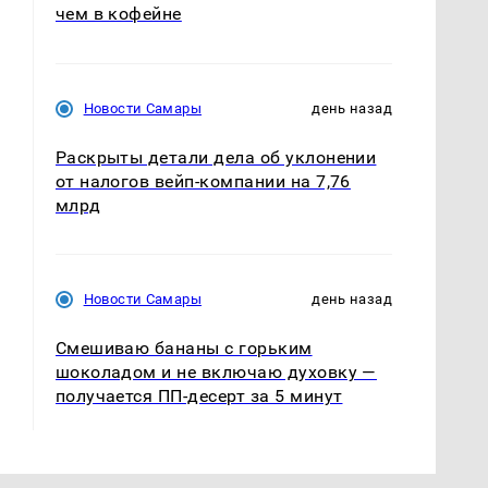
чем в кофейне
Новости Самары
день назад
Раскрыты детали дела об уклонении
от налогов вейп-компании на 7,76
млрд
Новости Самары
день назад
Смешиваю бананы с горьким
шоколадом и не включаю духовку —
получается ПП-десерт за 5 минут