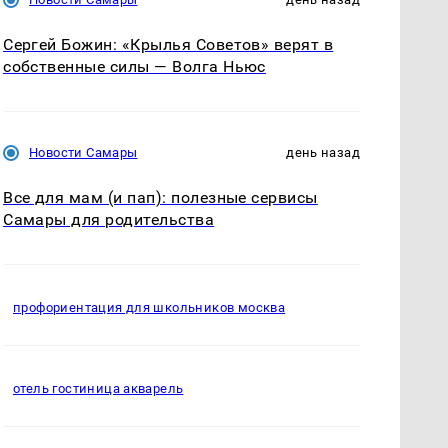
Сергей Божин: «Крылья Советов» верят в
собственные силы — Волга Ньюс
Новости Самары
день назад
Все для мам (и пап): полезные сервисы
Самары для родительства
профориентация для школьников москва
отель гостиница акварель