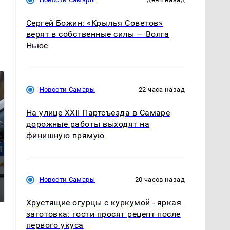
Сергей Божин: «Крылья Советов»
верят в собственные силы — Волга
Ньюс
Новости Самары
22 часа назад
На улице XXII Партсъезда в Самаре
дорожные работы выходят на
финишную прямую
Где будет встреча
Такую зиму в России
Новости Самары
20 часов назад
президентов США и
никто не ждал: как
России: Европа?
так?!
Хрустящие огурцы с куркумой - яркая
заготовка: гости просят рецепт после
первого укуса