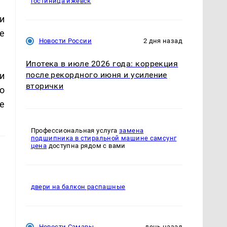
гостиница ижевск
и
е
Новости России
2 дня назад
Ипотека в июле 2026 года: коррекция
после рекордного июня и усиление
и
вторички
о
е
Профессиональная услуга
замена
подшипника в стиральной машине самсунг
цена
доступна рядом с вами
двери на балкон распашные
Новости Самары
день назад