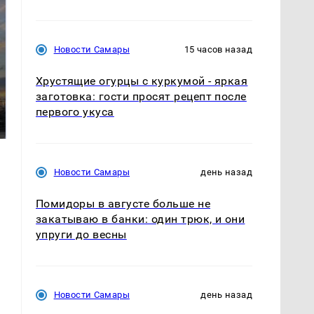
Новости Самары
15 часов назад
Хрустящие огурцы с куркумой - яркая
СМИ: В Химках на
заготовка: гости просят рецепт после
полицейскую
В магазинах России
первого укуса
машину напали и
ажиотаж из-за этого
подожгли.
продукта: что купить?
Новости Самары
день назад
Помидоры в августе больше не
закатываю в банки: один трюк, и они
упруги до весны
Новости Самары
день назад