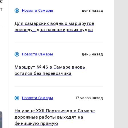
ас
т
Новости Самары
день назад
Для самарских водных маршрутов
возведут два пассажирских судна
Новости Самары
день назад
Маршрут № 46 в Самаре вновь
остался без перевозчика
Новости Самары
17 часов назад
На улице XXII Партсъезда в Самаре
дорожные работы выходят на
финишную прямую