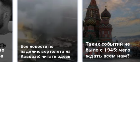
Таких событий не
Все новости по
во
было с 1945: чего
падению вертолета на
ра
ждать всем нам?
Кавказе: читать здесь