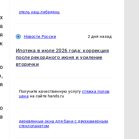
отель наш лебедянь
х
а
я
Новости России
2 дня назад
к
Ипотека в июле 2026 года: коррекция
после рекордного июня и усиление
вторички
о
,
я
Получите качественную услугу
стяжка полов
цена
на сайте hands.ru
о
а
деревянные окна для бани с двухкамерным
стеклопакетом