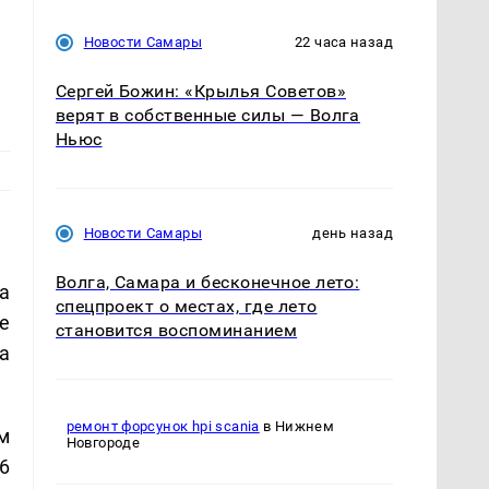
Новости Самары
22 часа назад
Сергей Божин: «Крылья Советов»
верят в собственные силы — Волга
Ньюс
Новости Самары
день назад
Волга, Самара и бесконечное лето:
а
спецпроект о местах, где лето
е
становится воспоминанием
а
ремонт форсунок hpi scania
в Нижнем
м
Новгороде
6