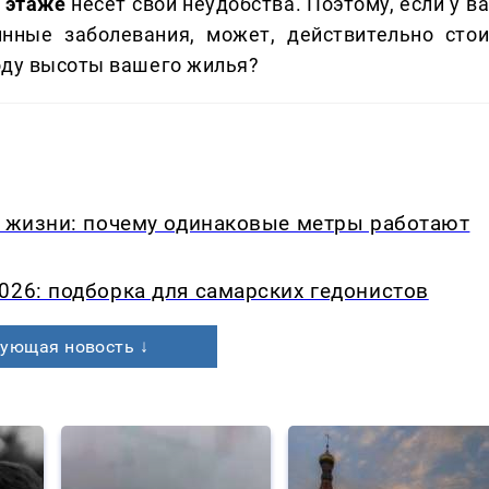
 этаже
несёт свои неудобства. Поэтому, если у в
инные заболевания, может, действительно стои
оду высоты вашего жилья?
в жизни: почему одинаковые метры работают
026: подборка для самарских гедонистов
ующая новость ↓