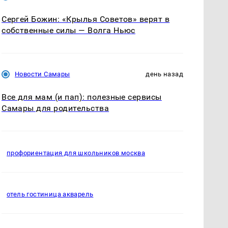
Сергей Божин: «Крылья Советов» верят в
собственные силы — Волга Ньюс
Новости Самары
день назад
Все для мам (и пап): полезные сервисы
Самары для родительства
профориентация для школьников москва
отель гостиница акварель