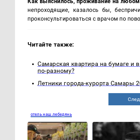
Как выяснилось, проживание на любом
непроходящие, казалось бы, бесприч
проконсультироваться с врачом по пов
Читайте также:
Самарская квартира на бумаге и 
по-разному?
Летники города-курорта Самары 2
След
отель наш лебедянь