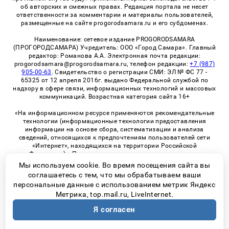
об авторских и смежных правах. Редакция портала не несет
ответственности за комментарии и материалы пользователей,
размещенные на сайте progorodsamara.ru и его субдоменах.
Наименование: сетевое издание PROGORODSAMARA
(ПРОГОРОДСАМАРА) Учредитель: ООО «Город Самара». Главный
редактор: Романова А.А. Электронная почта редакции:
progorodsamara@progorodsamara.ru, телефон редакции:
+7 (987)
905-00-63
. Свидетельство о регистрации СМИ: ЭЛ № ФС 77 -
65325 от 12 апреля 2016г. выдано Федеральной службой по
надзору в сфере связи, информационных технологий и массовых
коммуникаций. Возрастная категория сайта 16+
«На информационном ресурсе применяются рекомендательные
технологии (информационные технологии предоставления
информации на основе сбора, систематизации и анализа
сведений, относящихся к предпочтениям пользователей сети
«Интернет», находящихся на территории Российской
Федерации)». Правила применения рекомендательных
технологий в виджетах рекламно-обменной сети
«СМИ2» (PDF)
Мы используем cookie. Во время посещения сайта вы
соглашаетесь с тем, что мы обрабатываем ваши
персональные данные с использованием метрик Яндекс
Метрика, top.mail.ru, LiveInternet.
© 2026 «ProGorodSamara» | Все права защищены
Я согласен
Возрастная категория сайта 16+
Политика конфиденциальности