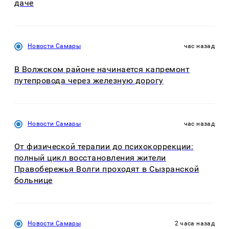
даче
Новости Самары
час назад
В Волжском районе начинается капремонт
путепровода через железную дорогу
Новости Самары
час назад
От физической терапии до психокоррекции:
полный цикл восстановления жители
Правобережья Волги проходят в Сызранской
больнице
Новости Самары
2 часа назад