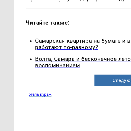
Читайте также:
Самарская квартира на бумаге и 
работают по-разному?
Волга, Самара и бесконечное лето
воспоминанием
Следую
отель кураж