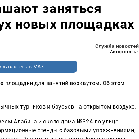
ашают заняться
вух новых площадках
Служба новостей
Автор статьи
исывайтесь в MAX
е площадки для занятий воркаутом. Об этом
ычных турников и брусьев на открытом воздухе.
зеем Алабина и около дома №32А по улице
ормационные стенды с базовыми упражнениями,
ажерах. Заниматься тут могут бесплатно все