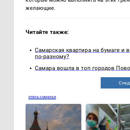
желающие.
Читайте также:
Самарская квартира на бумаге и 
по-разному?
Самара вошла в топ городов Пово
След
отель сомелье