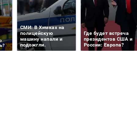
СМИ: В Химках на
полицейскую
Где будет встреча
машину напали и
президентов США и
о
подожгли.
России: Европа?
ть?