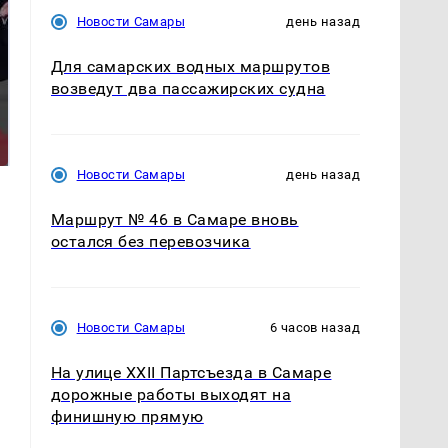
Новости Самары
день назад
Для самарских водных маршрутов
возведут два пассажирских судна
На Урале из казны
Как выглядит место
были украдены 18
крушение вертолета на
миллионов рублей
Кавказе: смотреть
Новости Самары
день назад
Маршрут № 46 в Самаре вновь
остался без перевозчика
Новости Самары
6 часов назад
На улице XXII Партсъезда в Самаре
дорожные работы выходят на
финишную прямую