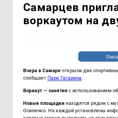
Самарцев пригл
воркаутом на д
Подп
Вчера в Самаре
открыли две спортивны
сообщает
Парк Гагарина
.
Воркаут — занятия
с использованием об
Новые площадки
находятся рядом с му
Осипенко. На каждой установлены инф
которые можно выполнить на этих трен