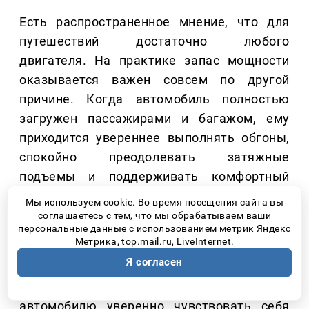
Есть распространенное мнение, что для
путешествий достаточно любого
двигателя. На практике запас мощности
оказывается важен совсем по другой
причине. Когда автомобиль полностью
загружен пассажирами и багажом, ему
приходится увереннее выполнять обгоны,
спокойно преодолевать затяжные
подъемы и поддерживать комфортный
темп движения на трассе.
Мы используем cookie. Во время посещения сайта вы
соглашаетесь с тем, что мы обрабатываем ваши
JAC RF8 оснащается 236-сильным
персональные данные с использованием метрик Яндекс
Метрика, top.mail.ru, LiveInternet.
турбированным двигателем и
Я согласен
классической автоматической коробкой
передач. Такое сочетание позволяет
автомобилю уверенно чувствовать себя