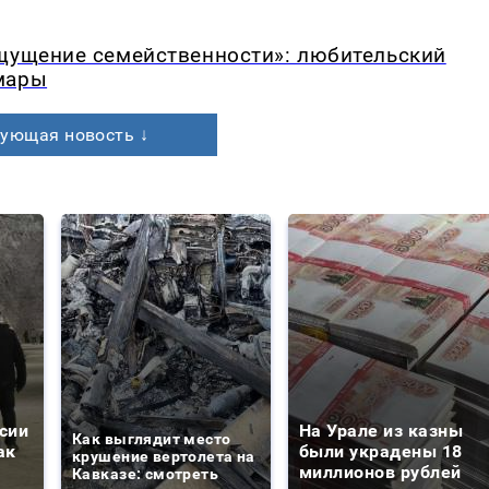
ощущение семейственности»: любительский
мары
ующая новость ↓
сии
На Урале из казны
Как выглядит место
ак
были украдены 18
крушение вертолета на
миллионов рублей
Кавказе: смотреть