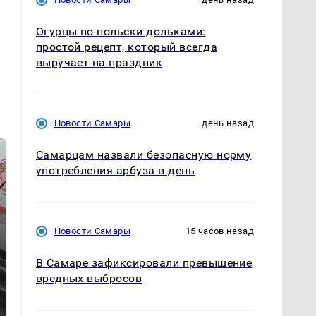
Огурцы по‑польски дольками:
простой рецепт, который всегда
выручает на праздник
Новости Самары
день назад
Самарцам назвали безопасную норму
употребления арбуза в день
Новости Самары
15 часов назад
В Самаре зафиксировали превышение
Не ешьте эту
В ОАЭ произошло
вредных выбросов
готовую еду из
жестокое убийство
магазина: список
криптомиллионера