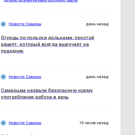
дерево алюминиевые входные двери
Новости Самары
день назад
Огурцы по‑польски дольками: простой
рецепт, который всегда выручает на
праздник
Новости Самары
день назад
Самарцам назвали безопасную норму
употребления арбуза в день
Новости Самары
15 часов назад