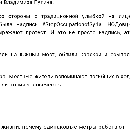
и Владимира Путина.
со стороны с традиционной улыбкой на лице
была надпись #StopOccupationofSyria. НОДовц
ыражают протест. И это не просто надпись, эт
зли на Южный мост, облили краской и осыпал
ура. Местные жители вспоминают погибших в ход
 в истории человечества.
в жизни: почему одинаковые метры работают