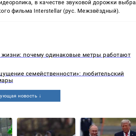
идеоролика, в качестве звуковой дорожки выбра
го фильма Interstellar (рус. Межзвёздный).
в жизни: почему одинаковые метры работают
ощущение семейственности»: любительский
мары
ующая новость ↓