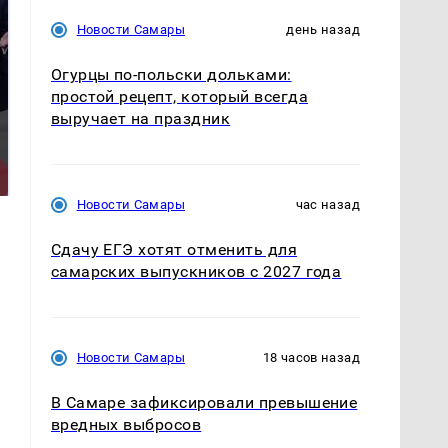
Новости Самары
день назад
Огурцы по‑польски дольками:
простой рецепт, который всегда
выручает на праздник
Такую зиму в России
Как выглядит место
никто не ждал: как
крушение вертолета на
так?!
Кавказе: смотреть
Новости Самары
час назад
Сдачу ЕГЭ хотят отменить для
самарских выпускников с 2027 года
Новости Самары
18 часов назад
В Самаре зафиксировали превышение
вредных выбросов