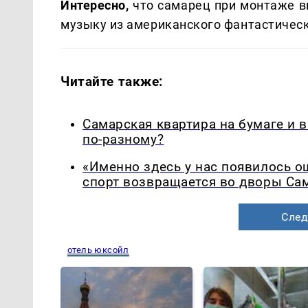
Интересно,
что самарец при монтаже в
музыку из американского фантастическо
Читайте также:
Самарская квартира на бумаге и 
по-разному?
«Именно здесь у нас появилось 
спорт возвращается во дворы Са
След
отель юксойл