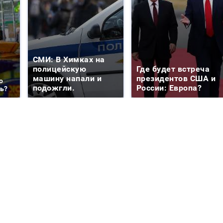
СМИ: В Химках на
полицейскую
Где будет встреча
машину напали и
президентов США и
о
подожгли.
России: Европа?
ть?