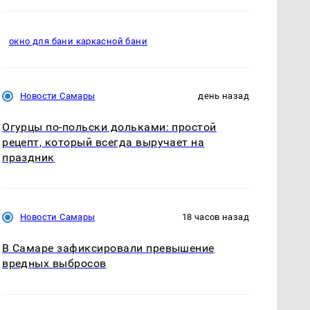
окно для бани каркасной бани
Новости Самары
день назад
Огурцы по‑польски дольками: простой
рецепт, который всегда выручает на
праздник
Новости Самары
18 часов назад
В Самаре зафиксировали превышение
вредных выбросов