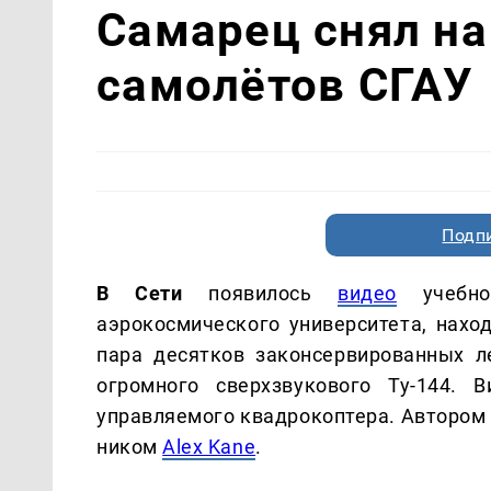
Самарец снял на
самолётов СГАУ
Подп
В Сети
появилось
видео
учебног
аэрокосмического университета, нах
пара десятков законсервированных л
огромного сверхзвукового Ту-144.
управляемого квадрокоптера. Автором 
ником
Alex Kane
.