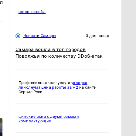
л
отель юксойл
Новости Самары
3 дня назад
Самара вошла в топ городов
Поволжья по количеству DDoS-атак
Профессиональная услуга
укладка
линолеума цена работы за м2
на сайте
Сервис Руки
финские окна с двумя рамами
комплектующие