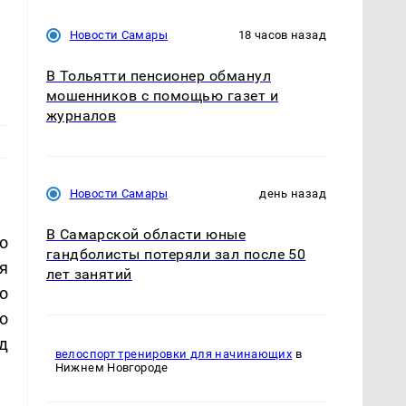
Новости Самары
18 часов назад
В Тольятти пенсионер обманул
мошенников с помощью газет и
журналов
Новости Самары
день назад
В Самарской области юные
о
гандболисты потеряли зал после 50
я
лет занятий
о
о
д
велоспорт тренировки для начинающих
в
Нижнем Новгороде