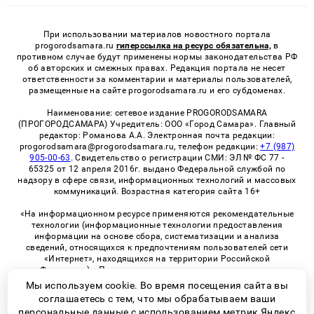
При использовании материалов новостного портала
progorodsamara.ru
гиперссылка на ресурс обязательна,
в
противном случае будут применены нормы законодательства РФ
об авторских и смежных правах. Редакция портала не несет
ответственности за комментарии и материалы пользователей,
размещенные на сайте progorodsamara.ru и его субдоменах.
Наименование: сетевое издание PROGORODSAMARA
(ПРОГОРОДСАМАРА) Учредитель: ООО «Город Самара». Главный
редактор: Романова А.А. Электронная почта редакции:
progorodsamara@progorodsamara.ru, телефон редакции:
+7 (987)
905-00-63
. Свидетельство о регистрации СМИ: ЭЛ № ФС 77 -
65325 от 12 апреля 2016г. выдано Федеральной службой по
надзору в сфере связи, информационных технологий и массовых
коммуникаций. Возрастная категория сайта 16+
«На информационном ресурсе применяются рекомендательные
технологии (информационные технологии предоставления
информации на основе сбора, систематизации и анализа
сведений, относящихся к предпочтениям пользователей сети
«Интернет», находящихся на территории Российской
Федерации)». Правила применения рекомендательных
технологий в виджетах рекламно-обменной сети
«СМИ2» (PDF)
Мы используем cookie. Во время посещения сайта вы
соглашаетесь с тем, что мы обрабатываем ваши
персональные данные с использованием метрик Яндекс