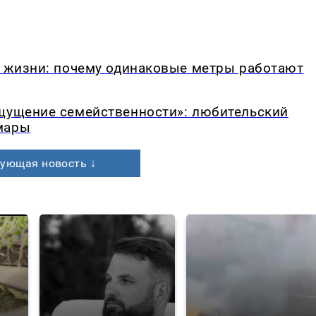
в жизни: почему одинаковые метры работают
ощущение семейственности»: любительский
мары
ующая новость ↓