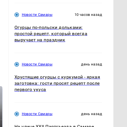
Новости Самары
10 часов назад
Огурцы по‑польски дольками:
простой рецепт, который всегда
выручает на праздник
Новости Самары
день назад
Хрустящие огурцы с куркумой - яркая
заготовка: гости просят рецепт после
первого укуса
Новости Самары
день назад
На улице XXII Партсъезда в Самаре