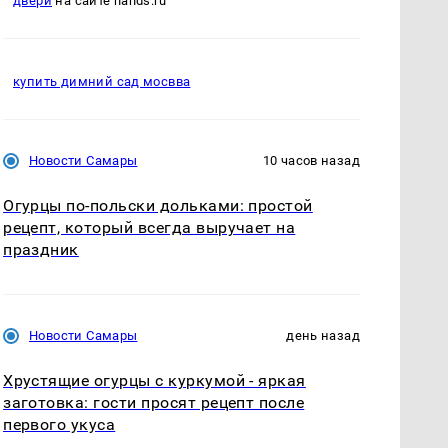
двери
на сайте hands.ru
купить димний сад мосвва
Новости Самары
10 часов назад
Огурцы по‑польски дольками: простой
рецепт, который всегда выручает на
праздник
Новости Самары
день назад
Хрустящие огурцы с куркумой - яркая
заготовка: гости просят рецепт после
первого укуса