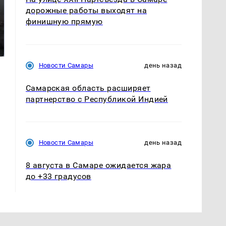
дорожные работы выходят на
финишную прямую
Таких событий не
В магазинах России
было с 1945: чего
ажиотаж из-за этого
ждать всем нам?
продукта: что купить?
Новости Самары
день назад
Самарская область расширяет
партнерство с Республикой Индией
Новости Самары
день назад
8 августа в Самаре ожидается жара
до +33 градусов