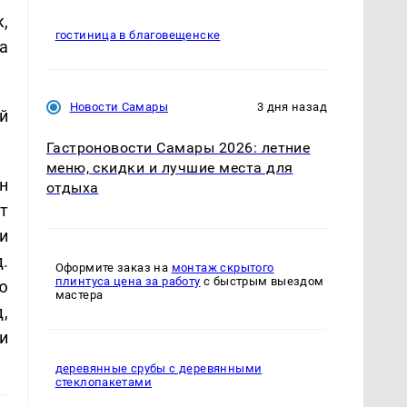
,
гостиница в благовещенске
а
Новости Самары
3 дня назад
й
Гастроновости Самары 2026: летние
меню, скидки и лучшие места для
н
отдыха
т
и
.
Оформите заказ на
монтаж скрытого
плинтуса цена за работу
с быстрым выездом
ю
мастера
,
и
деревянные срубы с деревянными
стеклопакетами