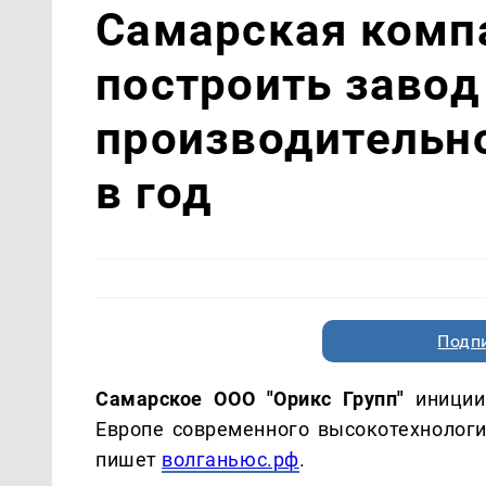
Самарская комп
построить завод
производительно
в год
Подп
Самарское ООО "Орикс Групп"
иниции
Европе современного высокотехнолог
пишет
волганьюс.рф
.