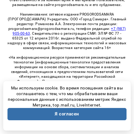
ответственности за комментарии и материалы пользователей,
размещенные на сайте progorodsamara.ru и его субдоменах.
Наименование: сетевое издание PROGORODSAMARA
(ПРОГОРОДСАМАРА) Учредитель: ООО «Город Самара». Главный
редактор: Романова А.А. Электронная почта редакции:
progorodsamara@progorodsamara.ru, телефон редакции:
+7 (987)
905-00-63
. Свидетельство о регистрации СМИ: ЭЛ № ФС 77 -
65325 от 12 апреля 2016г. выдано Федеральной службой по
надзору в сфере связи, информационных технологий и массовых
коммуникаций. Возрастная категория сайта 16+
«На информационном ресурсе применяются рекомендательные
технологии (информационные технологии предоставления
информации на основе сбора, систематизации и анализа
сведений, относящихся к предпочтениям пользователей сети
«Интернет», находящихся на территории Российской
Федерации)». Правила применения рекомендательных
технологий в виджетах рекламно-обменной сети
«СМИ2» (PDF)
Мы используем cookie. Во время посещения сайта вы
соглашаетесь с тем, что мы обрабатываем ваши
персональные данные с использованием метрик Яндекс
Метрика, top.mail.ru, LiveInternet.
© 2026 «ProGorodSamara» | Все права защищены
Я согласен
Возрастная категория сайта 16+
Политика конфиденциальности