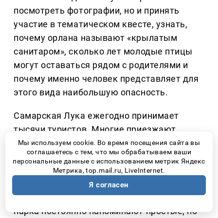
посмотреть фотографии, но и принять
участие в тематическом квесте, узнать,
почему орлана называют «крылатым
санитаром», сколько лет молодые птицы
могут оставаться рядом с родителями и
почему именно человек представляет для
этого вида наибольшую опасность.
Самарская Лука ежегодно принимает
тысячи туристов. Многие приезжают
полюбоваться Жигулёвскими горами и
Мы используем cookie. Во время посещения сайта вы
соглашаетесь с тем, что мы обрабатываем ваши
волжскими пейзажами, даже не
персональные данные с использованием метрик Яндекс
подозревая, что рядом могут находиться
Метрика, top.mail.ru, LiveInternet.
гнезда краснокнижных птиц. Именно
Я согласен
поэтому специалисты национального
парка постоянно напоминают простые, но