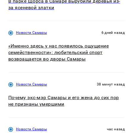
В парке Щорса в Самаре вырубили деревья из-
за ясеневой златки
Новости Самары
6 дней назад
«Именно здесь у нас появилось ощущение
семейственности»: любительский спорт
возвращается во дворы Самары
Новости Самары
38 минут назад
Почему экс-мэр Самары и его жена до сих пор
не признаны умершими
Новости Самары
час назад