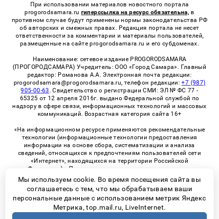
При использовании материалов новостного портала
progorodsamara.ru
гиперссылка на ресурс обязательна,
в
противном случае будут применены нормы законодательства РФ
об авторских и смежных правах. Редакция портала не несет
ответственности за комментарии и материалы пользователей,
размещенные на сайте progorodsamara.ru и его субдоменах.
Наименование: сетевое издание PROGORODSAMARA
(ПРОГОРОДСАМАРА) Учредитель: ООО «Город Самара». Главный
редактор: Романова А.А. Электронная почта редакции:
progorodsamara@progorodsamara.ru, телефон редакции:
+7 (987)
905-00-63
. Свидетельство о регистрации СМИ: ЭЛ № ФС 77 -
65325 от 12 апреля 2016г. выдано Федеральной службой по
надзору в сфере связи, информационных технологий и массовых
коммуникаций. Возрастная категория сайта 16+
«На информационном ресурсе применяются рекомендательные
технологии (информационные технологии предоставления
информации на основе сбора, систематизации и анализа
сведений, относящихся к предпочтениям пользователей сети
«Интернет», находящихся на территории Российской
Федерации)». Правила применения рекомендательных
технологий в виджетах рекламно-обменной сети
«СМИ2» (PDF)
Мы используем cookie. Во время посещения сайта вы
соглашаетесь с тем, что мы обрабатываем ваши
персональные данные с использованием метрик Яндекс
Метрика, top.mail.ru, LiveInternet.
© 2026 «ProGorodSamara» | Все права защищены