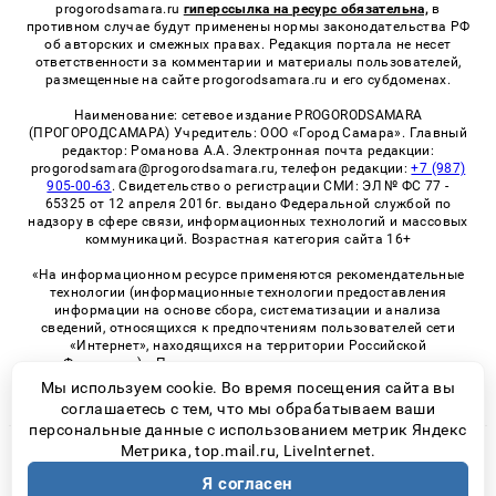
progorodsamara.ru
гиперссылка на ресурс обязательна,
в
противном случае будут применены нормы законодательства РФ
об авторских и смежных правах. Редакция портала не несет
ответственности за комментарии и материалы пользователей,
размещенные на сайте progorodsamara.ru и его субдоменах.
Наименование: сетевое издание PROGORODSAMARA
(ПРОГОРОДСАМАРА) Учредитель: ООО «Город Самара». Главный
редактор: Романова А.А. Электронная почта редакции:
progorodsamara@progorodsamara.ru, телефон редакции:
+7 (987)
905-00-63
. Свидетельство о регистрации СМИ: ЭЛ № ФС 77 -
65325 от 12 апреля 2016г. выдано Федеральной службой по
надзору в сфере связи, информационных технологий и массовых
коммуникаций. Возрастная категория сайта 16+
«На информационном ресурсе применяются рекомендательные
технологии (информационные технологии предоставления
информации на основе сбора, систематизации и анализа
сведений, относящихся к предпочтениям пользователей сети
«Интернет», находящихся на территории Российской
Федерации)». Правила применения рекомендательных
технологий в виджетах рекламно-обменной сети
«СМИ2» (PDF)
Мы используем cookie. Во время посещения сайта вы
соглашаетесь с тем, что мы обрабатываем ваши
персональные данные с использованием метрик Яндекс
Метрика, top.mail.ru, LiveInternet.
© 2026 «ProGorodSamara» | Все права защищены
Я согласен
Возрастная категория сайта 16+