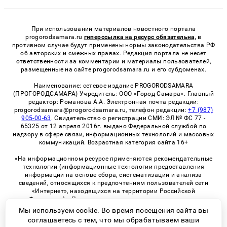
При использовании материалов новостного портала
progorodsamara.ru
гиперссылка на ресурс обязательна,
в
противном случае будут применены нормы законодательства РФ
об авторских и смежных правах. Редакция портала не несет
ответственности за комментарии и материалы пользователей,
размещенные на сайте progorodsamara.ru и его субдоменах.
Наименование: сетевое издание PROGORODSAMARA
(ПРОГОРОДСАМАРА) Учредитель: ООО «Город Самара». Главный
редактор: Романова А.А. Электронная почта редакции:
progorodsamara@progorodsamara.ru, телефон редакции:
+7 (987)
905-00-63
. Свидетельство о регистрации СМИ: ЭЛ № ФС 77 -
65325 от 12 апреля 2016г. выдано Федеральной службой по
надзору в сфере связи, информационных технологий и массовых
коммуникаций. Возрастная категория сайта 16+
«На информационном ресурсе применяются рекомендательные
технологии (информационные технологии предоставления
информации на основе сбора, систематизации и анализа
сведений, относящихся к предпочтениям пользователей сети
«Интернет», находящихся на территории Российской
Федерации)». Правила применения рекомендательных
технологий в виджетах рекламно-обменной сети
«СМИ2» (PDF)
Мы используем cookie. Во время посещения сайта вы
соглашаетесь с тем, что мы обрабатываем ваши