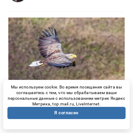
Мы используем cookie. Во время посещения сайта вы
Орлан-белохвост легко узнаваем в небе
соглашаетесь с тем, что мы обрабатываем ваши
персональные данные с использованием метрик Яндекс
над Волгой. Размах его крыльев достигает
Метрика, top.mail.ru, LiveInternet.
от 2 до 2,5 метров, длина тела
–
70–90
Я согласен
сантиметров, а вес
–
до 7 килограммов.
Одно и то же гнездо птица может