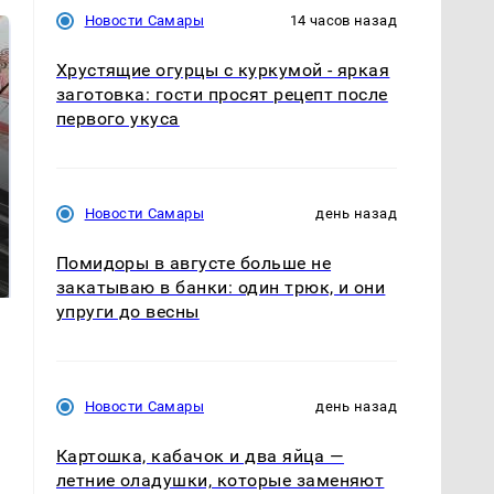
Новости Самары
14 часов назад
Хрустящие огурцы с куркумой - яркая
заготовка: гости просят рецепт после
первого укуса
Новости Самары
день назад
Не ешьте эту
В ОАЭ произошло
готовую еду из
жестокое убийство
Помидоры в августе больше не
магазина: список
криптомиллионера
закатываю в банки: один трюк, и они
упруги до весны
Новости Самары
день назад
Картошка, кабачок и два яйца —
летние оладушки, которые заменяют