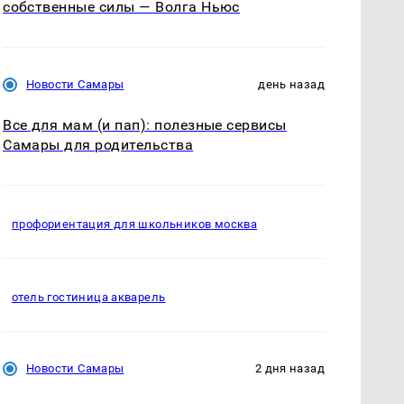
собственные силы — Волга Ньюс
Новости Самары
день назад
Все для мам (и пап): полезные сервисы
Самары для родительства
профориентация для школьников москва
отель гостиница акварель
Новости Самары
2 дня назад