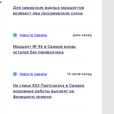
ь
Для самарских водных маршрутов
возведут два пассажирских судна
Новости Самары
день назад
Маршрут № 46 в Самаре вновь
остался без перевозчика
Новости Самары
16 часов назад
На улице XXII Партсъезда в Самаре
дорожные работы выходят на
финишную прямую