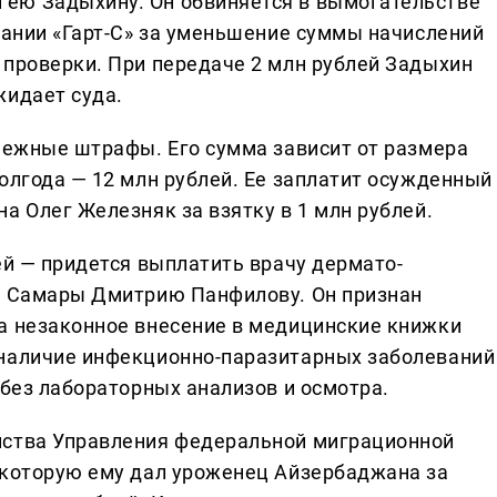
ею Задыхину. Он обвиняется в вымогательстве
пании «Гарт-С» за уменьшение суммы начислений
 проверки. При передаче 2 млн рублей Задыхин
жидает суда.
енежные штрафы. Его сумма зависит от размера
олгода — 12 млн рублей. Ее заплатит осужденный
а Олег Железняк за взятку в 1 млн рублей.
ей — придется выплатить врачу дермато-
ки Самары Дмитрию Панфилову. Он признан
а незаконное внесение в медицинские книжки
 наличие инфекционно-паразитарных заболеваний
 без лабораторных анализов и осмотра.
нства Управления федеральной миграционной
 которую ему дал уроженец Айзербаджана за