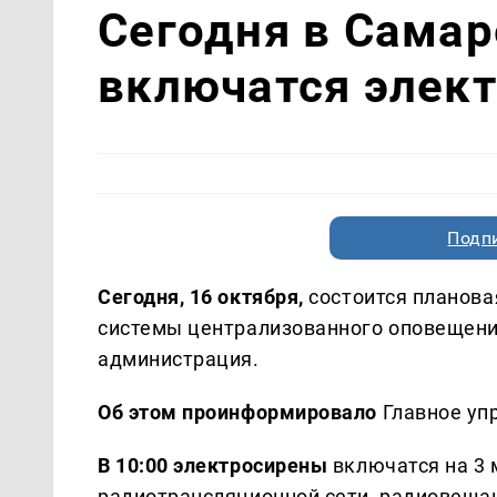
Сегодня в Самар
включатся элек
Подп
Сегодня, 16 октября,
состоится планова
системы централизованного оповещени
администрация.
Об этом проинформировало
Главное уп
В 10:00 электросирены
включатся на 3
радиотрансляционной сети, радиовеща