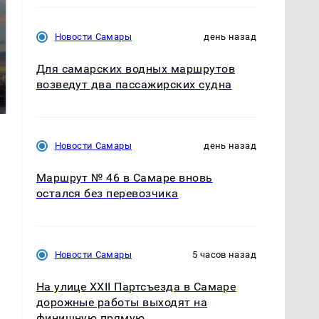
Новости Самары
день назад
СМИ: В Химках на
Для самарских водных маршрутов
полицейскую
В магазинах России
возведут два пассажирских судна
машину напали и
ажиотаж из-за этого
подожгли.
продукта: что купить?
Новости Самары
день назад
Маршрут № 46 в Самаре вновь
остался без перевозчика
Новости Самары
5 часов назад
На улице XXII Партсъезда в Самаре
дорожные работы выходят на
финишную прямую