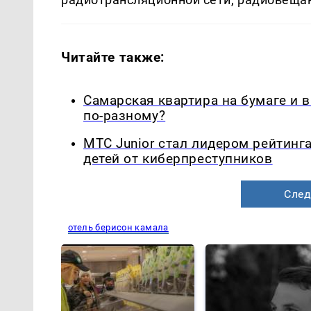
Читайте также:
Самарская квартира на бумаге и 
по-разному?
МТС Junior стал лидером рейтинг
детей от киберпреступников
След
отель берисон камала