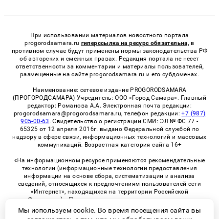
При использовании материалов новостного портала
progorodsamara.ru
гиперссылка на ресурс обязательна,
в
противном случае будут применены нормы законодательства РФ
об авторских и смежных правах. Редакция портала не несет
ответственности за комментарии и материалы пользователей,
размещенные на сайте progorodsamara.ru и его субдоменах.
Наименование: сетевое издание PROGORODSAMARA
(ПРОГОРОДСАМАРА) Учредитель: ООО «Город Самара». Главный
редактор: Романова А.А. Электронная почта редакции:
progorodsamara@progorodsamara.ru, телефон редакции:
+7 (987)
905-00-63
. Свидетельство о регистрации СМИ: ЭЛ № ФС 77 -
65325 от 12 апреля 2016г. выдано Федеральной службой по
надзору в сфере связи, информационных технологий и массовых
коммуникаций. Возрастная категория сайта 16+
«На информационном ресурсе применяются рекомендательные
технологии (информационные технологии предоставления
информации на основе сбора, систематизации и анализа
сведений, относящихся к предпочтениям пользователей сети
«Интернет», находящихся на территории Российской
Федерации)». Правила применения рекомендательных
технологий в виджетах рекламно-обменной сети
«СМИ2» (PDF)
Мы используем cookie. Во время посещения сайта вы