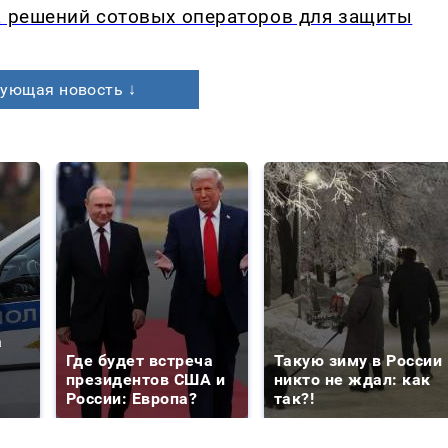
а решений сотовых операторов для защиты
ующая новость ↓
а
Где будет встреча
Такую зиму в России
президентов США и
никто не ждал: как
России: Европа?
так?!