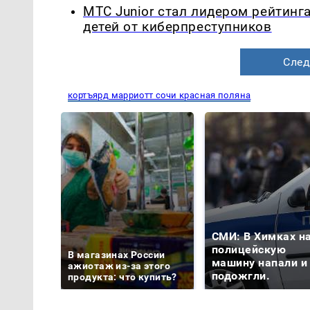
МТС Junior стал лидером рейтинг
детей от киберпреступников
След
кортъярд марриотт сочи красная поляна
СМИ: В Химках н
полицейскую
В магазинах России
машину напали и
ажиотаж из-за этого
подожгли.
продукта: что купить?