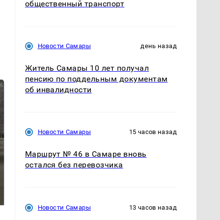
общественный транспорт
Новости Самары
день назад
Житель Самары 10 лет получал
пенсию по поддельным документам
об инвалидности
Новости Самары
15 часов назад
Маршрут № 46 в Самаре вновь
остался без перевозчика
На Урале из казны
Как выглядит место
были украдены 18
крушение вертолета на
миллионов рублей
Кавказе: смотреть
Новости Самары
13 часов назад