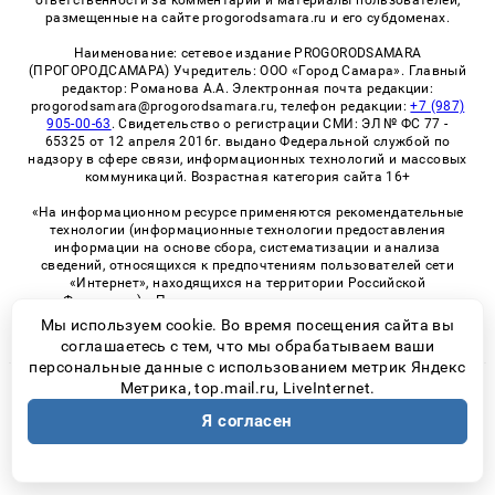
размещенные на сайте progorodsamara.ru и его субдоменах.
Наименование: сетевое издание PROGORODSAMARA
(ПРОГОРОДСАМАРА) Учредитель: ООО «Город Самара». Главный
редактор: Романова А.А. Электронная почта редакции:
progorodsamara@progorodsamara.ru, телефон редакции:
+7 (987)
905-00-63
. Свидетельство о регистрации СМИ: ЭЛ № ФС 77 -
65325 от 12 апреля 2016г. выдано Федеральной службой по
надзору в сфере связи, информационных технологий и массовых
коммуникаций. Возрастная категория сайта 16+
«На информационном ресурсе применяются рекомендательные
технологии (информационные технологии предоставления
информации на основе сбора, систематизации и анализа
сведений, относящихся к предпочтениям пользователей сети
«Интернет», находящихся на территории Российской
Федерации)». Правила применения рекомендательных
технологий в виджетах рекламно-обменной сети
«СМИ2» (PDF)
Мы используем cookie. Во время посещения сайта вы
соглашаетесь с тем, что мы обрабатываем ваши
персональные данные с использованием метрик Яндекс
Метрика, top.mail.ru, LiveInternet.
© 2026 «ProGorodSamara» | Все права защищены
Я согласен
Возрастная категория сайта 16+
Политика конфиденциальности