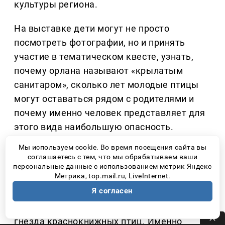
культуры региона.
На выставке дети могут не просто
посмотреть фотографии, но и принять
участие в тематическом квесте, узнать,
почему орлана называют «крылатым
санитаром», сколько лет молодые птицы
могут оставаться рядом с родителями и
почему именно человек представляет для
этого вида наибольшую опасность.
Мы используем cookie. Во время посещения сайта вы
Самарская Лука ежегодно принимает
соглашаетесь с тем, что мы обрабатываем ваши
тысячи туристов. Многие приезжают
персональные данные с использованием метрик Яндекс
Метрика, top.mail.ru, LiveInternet.
полюбоваться Жигулёвскими горами и
Я согласен
волжскими пейзажами, даже не
подозревая, что рядом могут находиться
гнезда краснокнижных птиц. Именно