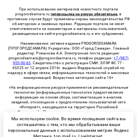
При использовании материалов новостного портала
progorodsamara.ru
гиперссылка на ресурс обязательна,
в
противном случае будут применены нормы законодательства РФ
об авторских и смежных правах. Редакция портала не несет
ответственности за комментарии и материалы пользователей,
размещенные на сайте progorodsamara.ru и его субдоменах.
Наименование: сетевое издание PROGORODSAMARA
(ПРОГОРОДСАМАРА) Учредитель: ООО «Город Самара». Главный
редактор: Романова А.А. Электронная почта редакции:
progorodsamara@progorodsamara.ru, телефон редакции:
+7 (987)
905-00-63
. Свидетельство о регистрации СМИ: ЭЛ № ФС 77 -
65325 от 12 апреля 2016г. выдано Федеральной службой по
надзору в сфере связи, информационных технологий и массовых
коммуникаций. Возрастная категория сайта 16+
«На информационном ресурсе применяются рекомендательные
технологии (информационные технологии предоставления
информации на основе сбора, систематизации и анализа
сведений, относящихся к предпочтениям пользователей сети
«Интернет», находящихся на территории Российской
Федерации)». Правила применения рекомендательных
технологий в виджетах рекламно-обменной сети
«СМИ2» (PDF)
Мы используем cookie. Во время посещения сайта вы
соглашаетесь с тем, что мы обрабатываем ваши
персональные данные с использованием метрик Яндекс
Метрика, top.mail.ru, LiveInternet.