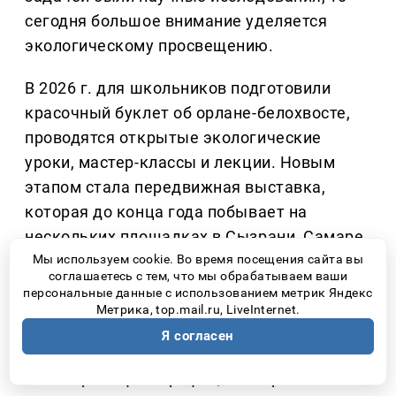
сегодня большое внимание уделяется
экологическому просвещению.
В 2026 г. для школьников подготовили
красочный буклет об орлане-белохвосте,
проводятся открытые экологические
уроки, мастер-классы и лекции. Новым
этапом стала передвижная выставка,
которая до конца года побывает на
нескольких площадках в Сызрани, Самаре,
Мы используем cookie. Во время посещения сайта вы
Тольятти, Жигулёвске, Новокуйбышевске,
соглашаетесь с тем, что мы обрабатываем ваши
вузах, колледжах, школах и домах
персональные данные с использованием метрик Яндекс
культуры региона.
Метрика, top.mail.ru, LiveInternet.
Я согласен
На выставке дети могут не просто
посмотреть фотографии, но и принять