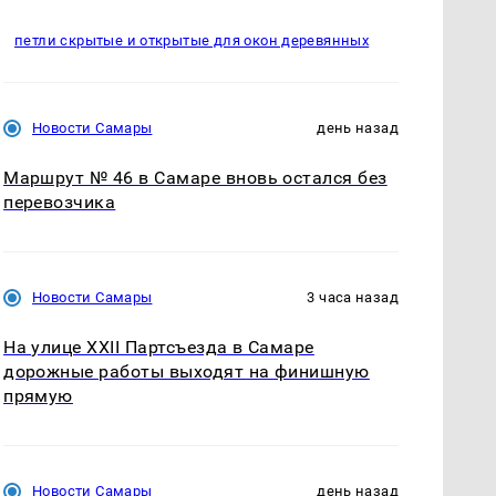
петли скрытые и открытые для окон деревянных
Новости Самары
день назад
Маршрут № 46 в Самаре вновь остался без
перевозчика
Новости Самары
3 часа назад
На улице XXII Партсъезда в Самаре
дорожные работы выходят на финишную
прямую
Новости Самары
день назад