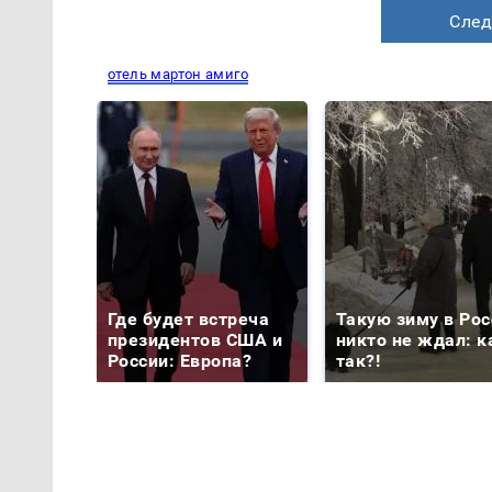
След
отель мартон амиго
Где будет встреча
Такую зиму в Рос
президентов США и
никто не ждал: к
России: Европа?
так?!