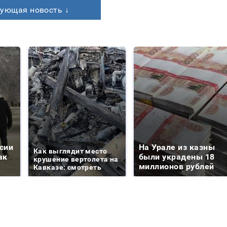
ующая новость ↓
сии
На Урале из казны
Как выглядит место
ак
были украдены 18
крушение вертолета на
миллионов рублей
Кавказе: смотреть