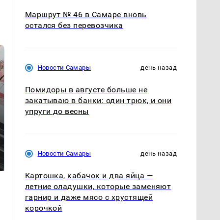
Маршрут № 46 в Самаре вновь
остался без перевозчика
Новости Самары
день назад
Помидоры в августе больше не
закатываю в банки: один трюк, и они
упруги до весны
Не ешьте эту
В ОАЭ произошло
готовую еду из
жестокое убийство
Новости Самары
день назад
магазина: список
криптомиллионера
Картошка, кабачок и два яйца —
летние оладушки, которые заменяют
гарнир и даже мясо с хрустящей
корочкой