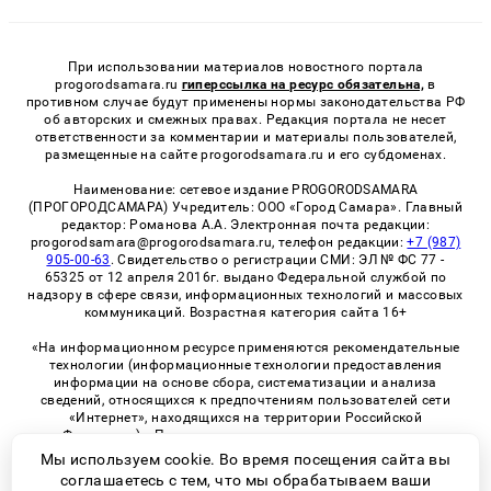
При использовании материалов новостного портала
progorodsamara.ru
гиперссылка на ресурс обязательна,
в
противном случае будут применены нормы законодательства РФ
об авторских и смежных правах. Редакция портала не несет
ответственности за комментарии и материалы пользователей,
размещенные на сайте progorodsamara.ru и его субдоменах.
Наименование: сетевое издание PROGORODSAMARA
(ПРОГОРОДСАМАРА) Учредитель: ООО «Город Самара». Главный
редактор: Романова А.А. Электронная почта редакции:
progorodsamara@progorodsamara.ru, телефон редакции:
+7 (987)
905-00-63
. Свидетельство о регистрации СМИ: ЭЛ № ФС 77 -
65325 от 12 апреля 2016г. выдано Федеральной службой по
надзору в сфере связи, информационных технологий и массовых
коммуникаций. Возрастная категория сайта 16+
«На информационном ресурсе применяются рекомендательные
технологии (информационные технологии предоставления
информации на основе сбора, систематизации и анализа
сведений, относящихся к предпочтениям пользователей сети
«Интернет», находящихся на территории Российской
Федерации)». Правила применения рекомендательных
технологий в виджетах рекламно-обменной сети
«СМИ2» (PDF)
Мы используем cookie. Во время посещения сайта вы
соглашаетесь с тем, что мы обрабатываем ваши