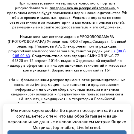
При использовании материалов новостного портала
progorodsamara.ru
гиперссылка на ресурс обязательна,
в
противном случае будут применены нормы законодательства РФ
об авторских и смежных правах. Редакция портала не несет
ответственности за комментарии и материалы пользователей,
размещенные на сайте progorodsamara.ru и его субдоменах.
Наименование: сетевое издание PROGORODSAMARA
(ПРОГОРОДСАМАРА) Учредитель: ООО «Город Самара». Главный
редактор: Романова А.А. Электронная почта редакции:
progorodsamara@progorodsamara.ru, телефон редакции:
+7 (987)
905-00-63
. Свидетельство о регистрации СМИ: ЭЛ № ФС 77 -
65325 от 12 апреля 2016г. выдано Федеральной службой по
надзору в сфере связи, информационных технологий и массовых
коммуникаций. Возрастная категория сайта 16+
«На информационном ресурсе применяются рекомендательные
технологии (информационные технологии предоставления
информации на основе сбора, систематизации и анализа
сведений, относящихся к предпочтениям пользователей сети
«Интернет», находящихся на территории Российской
Федерации)». Правила применения рекомендательных
технологий в виджетах рекламно-обменной сети
«СМИ2» (PDF)
Мы используем cookie. Во время посещения сайта вы
соглашаетесь с тем, что мы обрабатываем ваши
персональные данные с использованием метрик Яндекс
Метрика, top.mail.ru, LiveInternet.
© 2026 «ProGorodSamara» | Все права защищены