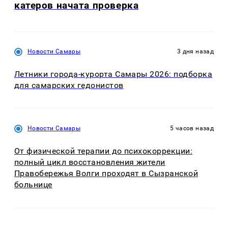
катеров начата проверка
Новости Самары
3 дня назад
Летники города-курорта Самары 2026: подборка
для самарских гедонистов
Новости Самары
5 часов назад
От физической терапии до психокоррекции:
полный цикл восстановления жители
Правобережья Волги проходят в Сызранской
больнице