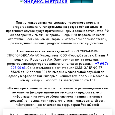
При использовании материалов новостного портала
progorodsamara.ru
гиперссылка на ресурс обязательна,
в
противном случае будут применены нормы законодательства РФ
об авторских и смежных правах. Редакция портала не несет
ответственности за комментарии и материалы пользователей,
размещенные на сайте progorodsamara.ru и его субдоменах.
Наименование: сетевое издание PROGORODSAMARA
(ПРОГОРОДСАМАРА) Учредитель: ООО «Город Самара». Главный
редактор: Романова А.А. Электронная почта редакции:
progorodsamara@progorodsamara.ru, телефон редакции:
+7 (987)
905-00-63
. Свидетельство о регистрации СМИ: ЭЛ № ФС 77 -
65325 от 12 апреля 2016г. выдано Федеральной службой по
надзору в сфере связи, информационных технологий и массовых
коммуникаций. Возрастная категория сайта 16+
«На информационном ресурсе применяются рекомендательные
технологии (информационные технологии предоставления
информации на основе сбора, систематизации и анализа
сведений, относящихся к предпочтениям пользователей сети
«Интернет», находящихся на территории Российской
Федерации)». Правила применения рекомендательных
технологий в виджетах рекламно-обменной сети
«СМИ2» (PDF)
Мы используем cookie. Во время посещения сайта вы