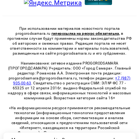
При использовании материалов новостного портала
progorodsamara.ru
гиперссылка на ресурс обязательна,
в
противном случае будут применены нормы законодательства РФ
об авторских и смежных правах. Редакция портала не несет
ответственности за комментарии и материалы пользователей,
размещенные на сайте progorodsamara.ru и его субдоменах.
Наименование: сетевое издание PROGORODSAMARA
(ПРОГОРОДСАМАРА) Учредитель: ООО «Город Самара». Главный
редактор: Романова А.А. Электронная почта редакции:
progorodsamara@progorodsamara.ru, телефон редакции:
+7 (987)
905-00-63
. Свидетельство о регистрации СМИ: ЭЛ № ФС 77 -
65325 от 12 апреля 2016г. выдано Федеральной службой по
надзору в сфере связи, информационных технологий и массовых
коммуникаций. Возрастная категория сайта 16+
«На информационном ресурсе применяются рекомендательные
технологии (информационные технологии предоставления
информации на основе сбора, систематизации и анализа
сведений, относящихся к предпочтениям пользователей сети
«Интернет», находящихся на территории Российской
Федерации)». Правила применения рекомендательных
технологий в виджетах рекламно-обменной сети
«СМИ2» (PDF)