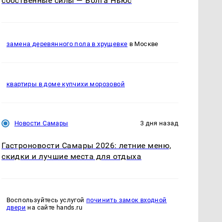
собственные силы — Волга Ньюс
замена деревянного пола в хрущевке
в Москве
квартиры в доме купчихи морозовой
Новости Самары
3 дня назад
Гастроновости Самары 2026: летние меню,
скидки и лучшие места для отдыха
Воспользуйтесь услугой
починить замок входной
двери
на сайте hands.ru