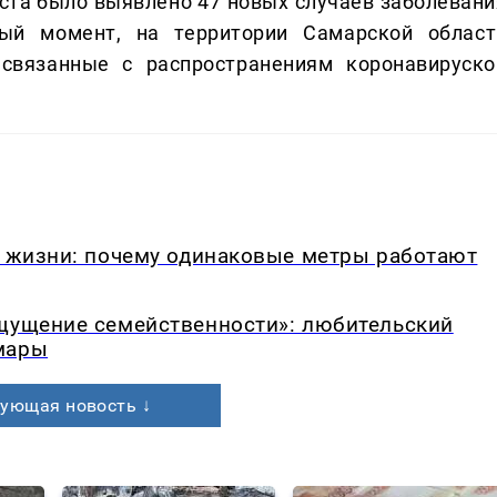
уста было выявлено 47 новых случаев заболевани
ый момент, на территории Самарской област
 связанные с распространениям коронавируско
в жизни: почему одинаковые метры работают
ощущение семейственности»: любительский
мары
ующая новость ↓