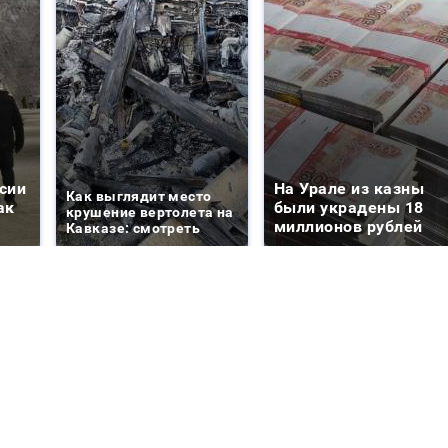
сии
На Урале из казны
Как выглядит место
ак
были украдены 18
крушение вертолета на
миллионов рублей
Кавказе: смотреть