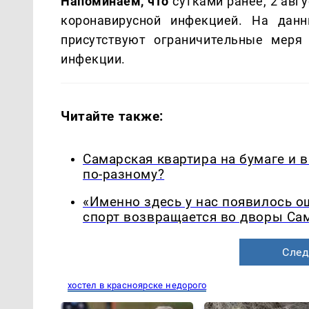
Напоминаем, что
сутками ранее, 2 авг
коронавирусной инфекцией. На данн
присутствуют ограничительные меря
инфекции.
Читайте также:
Самарская квартира на бумаге и 
по-разному?
«Именно здесь у нас появилось 
спорт возвращается во дворы Са
След
хостел в красноярске недорого