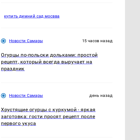
купить димний сад мосвва
Новости Самары
15 часов назад
Огурцы по‑польски дольками: простой
рецепт, который всегда выручает на
праздник
Новости Самары
день назад
Хрустящие огурцы с куркумой - яркая
заготовка: гости просят рецепт после
первого укуса