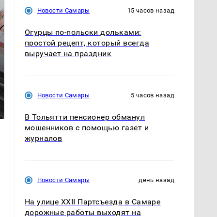
Новости Самары
15 часов назад
Огурцы по‑польски дольками:
простой рецепт, который всегда
выручает на праздник
Не ешьте эту
В ОАЭ произошло
Новости Самары
5 часов назад
готовую еду из
жестокое убийство
магазина: список
криптомиллионера
В Тольятти пенсионер обманул
мошенников с помощью газет и
журналов
Новости Самары
день назад
На улице XXII Партсъезда в Самаре
дорожные работы выходят на