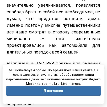
значительно увеличивается, появляется
свобода брать с собой все необходимое, не
думая, что придется оставить дома.
Именно поэтому многие путешественники
все чаще смотрят в сторону современных
минивэнов – они изначально
проектировались как автомобили для
длительных поездок всей семьей.
Например, в JAC RF8 третий ряд сидений
легко складывается, благодаря чему
Мы используем cookie. Во время посещения сайта вы
соглашаетесь с тем, что мы обрабатываем ваши
багажное пространство можно увеличить
персональные данные с использованием метрик Яндекс
под конкретную поездку. Это позволяет
Метрика, top.mail.ru, LiveInternet.
без труда разместить чемоданы,
Я согласен
спортивный инвентарь или туристическое
снаряжение.