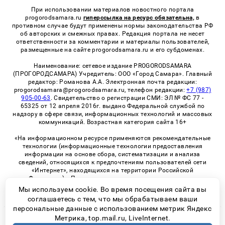
При использовании материалов новостного портала
progorodsamara.ru
гиперссылка на ресурс обязательна,
в
противном случае будут применены нормы законодательства РФ
об авторских и смежных правах. Редакция портала не несет
ответственности за комментарии и материалы пользователей,
размещенные на сайте progorodsamara.ru и его субдоменах.
Наименование: сетевое издание PROGORODSAMARA
(ПРОГОРОДСАМАРА) Учредитель: ООО «Город Самара». Главный
редактор: Романова А.А. Электронная почта редакции:
progorodsamara@progorodsamara.ru, телефон редакции:
+7 (987)
905-00-63
. Свидетельство о регистрации СМИ: ЭЛ № ФС 77 -
65325 от 12 апреля 2016г. выдано Федеральной службой по
надзору в сфере связи, информационных технологий и массовых
коммуникаций. Возрастная категория сайта 16+
«На информационном ресурсе применяются рекомендательные
технологии (информационные технологии предоставления
информации на основе сбора, систематизации и анализа
сведений, относящихся к предпочтениям пользователей сети
«Интернет», находящихся на территории Российской
Федерации)». Правила применения рекомендательных
технологий в виджетах рекламно-обменной сети
«СМИ2» (PDF)
Мы используем cookie. Во время посещения сайта вы
соглашаетесь с тем, что мы обрабатываем ваши
персональные данные с использованием метрик Яндекс
Метрика, top.mail.ru, LiveInternet.
© 2026 «ProGorodSamara» | Все права защищены