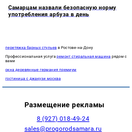
Самарцам назвали безопасную норму
употребления арбуза в день
перетяжка барных стульев
в Ростове-на-Дону
Профессиональная услуга
ремонт стиральная машина
рядом с
вами
окна деревянные германия премиум
гостиница с джакузи москва
Размещение рекламы
8 (927) 018-49-24
sales@progorodsamara.ru